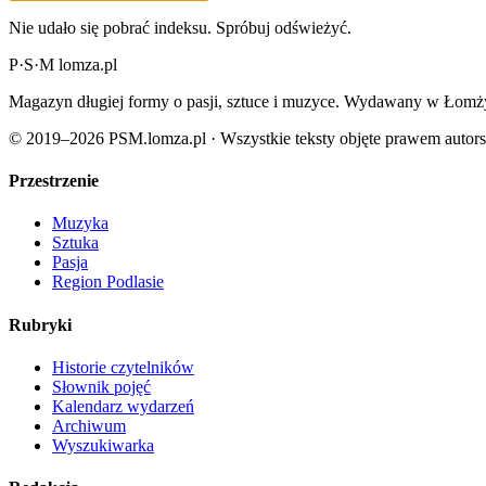
Nie udało się pobrać indeksu. Spróbuj odświeżyć.
P
·
S
·
M
lomza.pl
Magazyn długiej formy o pasji, sztuce i muzyce. Wydawany w Łomży
© 2019–2026 PSM.lomza.pl · Wszystkie teksty objęte prawem autor
Przestrzenie
Muzyka
Sztuka
Pasja
Region Podlasie
Rubryki
Historie czytelników
Słownik pojęć
Kalendarz wydarzeń
Archiwum
Wyszukiwarka