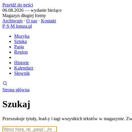
Przejdź do treści
06.08.2026 — wydanie bieżące
Magazyn długiej formy
Archiwum
·
O nas
·
Kontakt
P
·
S
·
M
lomza.pl
Muzyka
Sztuka
Pasja
Region
Historie
Kalendarz
Słownik
Strona główna
Szukaj
Przeszukuje tytuły, lead-y i tagi wszystkich tekstów w magazynie. Z