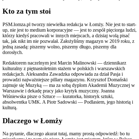
Kto za tym stoi
PSM.lomza.pl tworzy niewielka redakcja w Łomży. Nie jest to start-
up, nie jest to medium korporacyjne — jest to zespół pięciorga ludzi,
którzy kiedyś pracowali w innych miejscach, a dzisiaj wolą pisać
tak, jak nikt im nie pozwalał. Założyliśmy magazyn w 2019 roku, z
jedną zasadą: piszemy wolno, piszemy długo, piszemy dla
dorosłych.
Redaktorem naczelnym jest Marcin Malinowski — dziennikarz
kulturalny z piętnastoletnim stażem w polskich i warszawskich
redakcjach. Aleksandra Zawadzka odpowiada za dział Pasja i
prowadzi najważniejsze pillary magazynu. Krzysztof Domański
zajmuje się Muzyką — ma za sobą dyplom Akademii Muzycznej w
Warszawie i dekadę pracy jako krytyk muzyczny. Joanna
Wiśniewska pisze o Sztuce — kuratorka, historyk sztuki,
absolwentka UMK. A Piotr Sadowski — Podlasiem, jego historią i
kulturą.
Dlaczego w Łomży
Na pytanie, dlaczego akurat tutaj, mamy prostą odpowiedź: bo tu