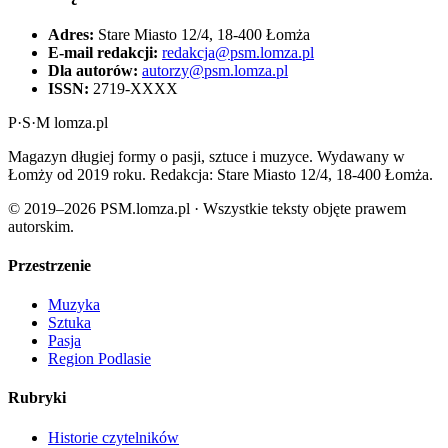
Adres:
Stare Miasto 12/4, 18-400 Łomża
E-mail redakcji:
redakcja@psm.lomza.pl
Dla autorów:
autorzy@psm.lomza.pl
ISSN:
2719-XXXX
P
·
S
·
M
lomza.pl
Magazyn długiej formy o pasji, sztuce i muzyce. Wydawany w
Łomży od 2019 roku. Redakcja: Stare Miasto 12/4, 18-400 Łomża.
© 2019–2026 PSM.lomza.pl · Wszystkie teksty objęte prawem
autorskim.
Przestrzenie
Muzyka
Sztuka
Pasja
Region Podlasie
Rubryki
Historie czytelników