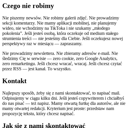
Czego nie robimy
Nie piszemy newsów. Nie robimy galerii zdjęć. Nie prowadzimy
sekcji komentarzy. Nie mamy aplikacji mobilnej, nie planujemy
wideo, nie wchodzimy na TikToka i nie szukamy „młodego
pokolenia”. Jeśli jesteś osobą, która oczekuje od medium stałego
strumienia treści — nie jesteśmy dla Ciebie. Jeśli oczekujesz nowej
perspektywy raz w miesiącu — zapraszamy.
Nie prowadzimy newslettera. Nie zbieramy adresów e-mail. Nie
śledzimy Cię w serwisie — zero cookie, zero Google Analytics,
zero remarketingu. Jeśli chcesz wracać, wracaj. Jeśli chcesz czytać
przez RSS — jest kanał. To wszystko.
Kontakt
Najlepszy sposób, żeby się z nami skontaktować, to napisać mail.
Odpisujemy w ciągu kilku dni. Jeśli jesteś copywriterem i chciałbyś
do nas pisać — też napisz. Mamy otwartą furtkę dla autorów, ale nie
mamy otwartej redakcji. Kryterium jest proste: przedstaw nam
propozycję tekstu, który chcesz napisać.
Jak się z nami skontaktować