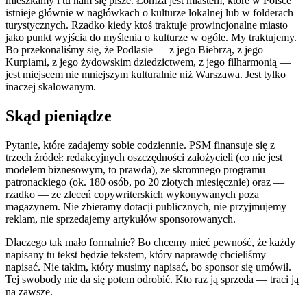
mieszkamy i tu nam się pisze. Łomża jest miastem, które w Polsce
istnieje głównie w nagłówkach o kulturze lokalnej lub w folderach
turystycznych. Rzadko kiedy ktoś traktuje prowincjonalne miasto
jako punkt wyjścia do myślenia o kulturze w ogóle. My traktujemy.
Bo przekonaliśmy się, że Podlasie — z jego Biebrzą, z jego
Kurpiami, z jego żydowskim dziedzictwem, z jego filharmonią —
jest miejscem nie mniejszym kulturalnie niż Warszawa. Jest tylko
inaczej skalowanym.
Skąd pieniądze
Pytanie, które zadajemy sobie codziennie. PSM finansuje się z
trzech źródeł: redakcyjnych oszczędności założycieli (co nie jest
modelem biznesowym, to prawda), ze skromnego programu
patronackiego (ok. 180 osób, po 20 złotych miesięcznie) oraz —
rzadko — ze zleceń copywriterskich wykonywanych poza
magazynem. Nie zbieramy dotacji publicznych, nie przyjmujemy
reklam, nie sprzedajemy artykułów sponsorowanych.
Dlaczego tak mało formalnie? Bo chcemy mieć pewność, że każdy
napisany tu tekst będzie tekstem, który naprawdę chcieliśmy
napisać. Nie takim, który musimy napisać, bo sponsor się umówił.
Tej swobody nie da się potem odrobić. Kto raz ją sprzeda — traci ją
na zawsze.