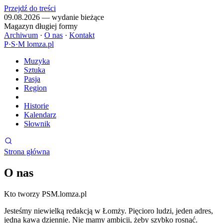
Przejdź do treści
09.08.2026 — wydanie bieżące
Magazyn długiej formy
Archiwum
·
O nas
·
Kontakt
P
·
S
·
M
lomza.pl
Muzyka
Sztuka
Pasja
Region
Historie
Kalendarz
Słownik
Strona główna
O nas
Kto tworzy PSM.lomza.pl
Jesteśmy niewielką redakcją w Łomży. Pięcioro ludzi, jeden adres,
jedna kawa dziennie. Nie mamy ambicji, żeby szybko rosnąć.